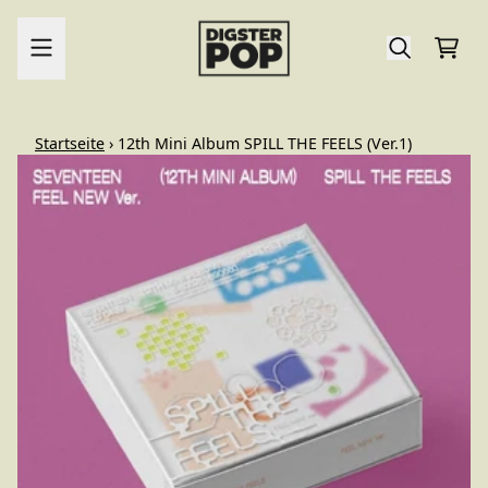
Zum Inhalt
Ware
render_section=true,countdo
Startseite
›
12th Mini Album SPILL THE FEELS (Ver.1)