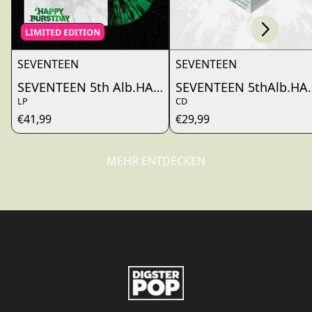
Scroll right
render_section=true,countdo
LIMITED EDITION
SEVENTEEN
SEVENTEEN
SEVENTEEN 5th Alb.HAPPY BURSTDAY
SEVENTEEN 5thAlb.HA
LP
CD
€41,99
€29,99
MEHR ENTDECKEN
render_section=true,countdo
render_section=true,countdo